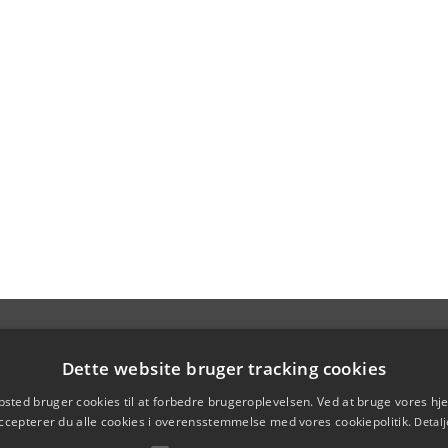
Dette website bruger tracking cookies
sted bruger cookies til at forbedre brugeroplevelsen. Ved at bruge vores 
ccepterer du alle cookies i overensstemmelse med vores cookiepolitik.
Detalj