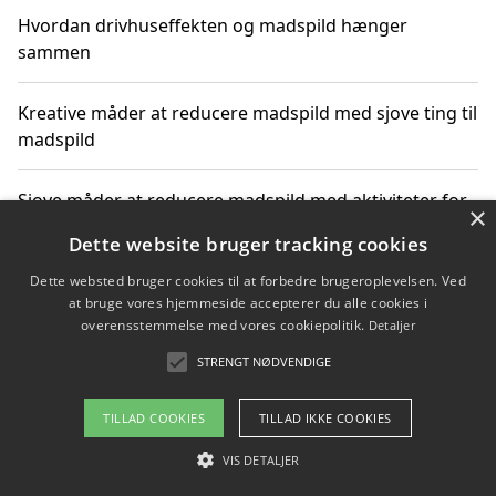
Hvordan drivhuseffekten og madspild hænger
sammen
Kreative måder at reducere madspild med sjove ting til
madspild
Sjove måder at reducere madspild med aktiviteter for
×
hele familien
Dette website bruger tracking cookies
Dette websted bruger cookies til at forbedre brugeroplevelsen. Ved
Hvor finder jeg nemme måltidskasser i Vejle
at bruge vores hjemmeside accepterer du alle cookies i
overensstemmelse med vores cookiepolitik.
Detaljer
STRENGT NØDVENDIGE
Copyright 2026 - Pilanto Aps
TILLAD COOKIES
TILLAD IKKE COOKIES
Om / kontakt
Blog
Betingelser
VIS DETALJER