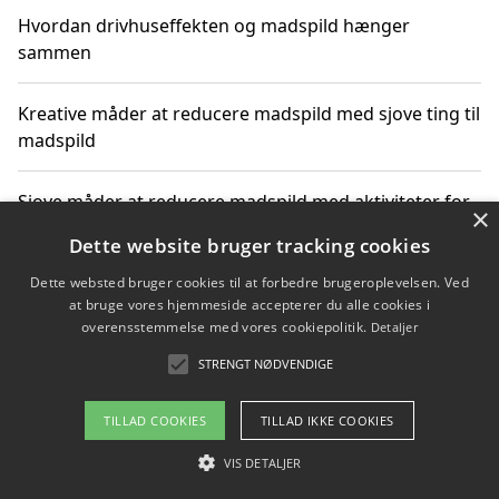
Hvordan drivhuseffekten og madspild hænger
sammen
Kreative måder at reducere madspild med sjove ting til
madspild
Sjove måder at reducere madspild med aktiviteter for
×
hele familien
Dette website bruger tracking cookies
Dette websted bruger cookies til at forbedre brugeroplevelsen. Ved
Hvor finder jeg nemme måltidskasser i Vejle
at bruge vores hjemmeside accepterer du alle cookies i
overensstemmelse med vores cookiepolitik.
Detaljer
STRENGT NØDVENDIGE
Copyright 2026 - Pilanto Aps
TILLAD COOKIES
TILLAD IKKE COOKIES
Om / kontakt
Blog
Betingelser
VIS DETALJER