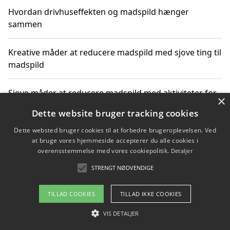
Hvordan drivhuseffekten og madspild hænger
sammen
Kreative måder at reducere madspild med sjove ting til
madspild
Sjove måder at reducere madspild med aktiviteter for
×
hele familien
Dette website bruger tracking cookies
Dette websted bruger cookies til at forbedre brugeroplevelsen. Ved
Hvor finder jeg nemme måltidskasser i Vejle
at bruge vores hjemmeside accepterer du alle cookies i
overensstemmelse med vores cookiepolitik.
Detaljer
STRENGT NØDVENDIGE
Copyright 2026 - Pilanto Aps
TILLAD COOKIES
TILLAD IKKE COOKIES
Om / kontakt
Blog
Betingelser
VIS DETALJER