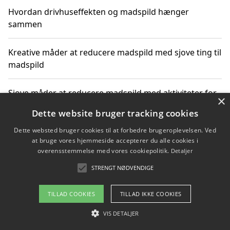
Hvordan drivhuseffekten og madspild hænger
sammen
Kreative måder at reducere madspild med sjove ting til
madspild
Sjove måder at reducere madspild med aktiviteter for
×
hele familien
Dette website bruger tracking cookies
Dette websted bruger cookies til at forbedre brugeroplevelsen. Ved
Hvor finder jeg nemme måltidskasser i Vejle
at bruge vores hjemmeside accepterer du alle cookies i
overensstemmelse med vores cookiepolitik.
Detaljer
STRENGT NØDVENDIGE
Copyright 2026 - Pilanto Aps
TILLAD COOKIES
TILLAD IKKE COOKIES
Om / kontakt
Blog
Betingelser
VIS DETALJER