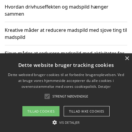
Hvordan drivhuseffekten og madspild hænger
sammen
Kreative måder at reducere madspild med sjove ting til
madspild
Sjove måder at reducere madspild med aktiviteter for
×
hele familien
Dette website bruger tracking cookies
Dette websted bruger cookies til at forbedre brugeroplevelsen. Ved
Hvor finder jeg nemme måltidskasser i Vejle
at bruge vores hjemmeside accepterer du alle cookies i
overensstemmelse med vores cookiepolitik.
Detaljer
STRENGT NØDVENDIGE
Copyright 2026 - Pilanto Aps
TILLAD COOKIES
TILLAD IKKE COOKIES
Om / kontakt
Blog
Betingelser
VIS DETALJER