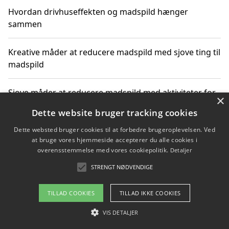
Hvordan drivhuseffekten og madspild hænger
sammen
Kreative måder at reducere madspild med sjove ting til
madspild
Sjove måder at reducere madspild med aktiviteter for
×
hele familien
Dette website bruger tracking cookies
Dette websted bruger cookies til at forbedre brugeroplevelsen. Ved
Hvor finder jeg nemme måltidskasser i Vejle
at bruge vores hjemmeside accepterer du alle cookies i
overensstemmelse med vores cookiepolitik.
Detaljer
STRENGT NØDVENDIGE
Copyright 2026 - Pilanto Aps
TILLAD COOKIES
TILLAD IKKE COOKIES
Om / kontakt
Blog
Betingelser
VIS DETALJER