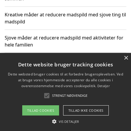
Kreative måder at reducere madspild med sjove ting til
madspild
Sjove måder at reducere madspild med aktiviteter for
hele familien
×
Hvor finder jeg nemme måltidskasser i Vejle
Dette website bruger tracking cookies
Dette websted bruger cookies til at forbedre brugeroplevelsen. Ved
at bruge vores hjemmeside accepterer du alle cookies i
overensstemmelse med vores cookiepolitik.
Detaljer
Copyright 2026 - Pilanto Aps
STRENGT NØDVENDIGE
Om / kontakt
Blog
Betingelser
TILLAD COOKIES
TILLAD IKKE COOKIES
VIS DETALJER