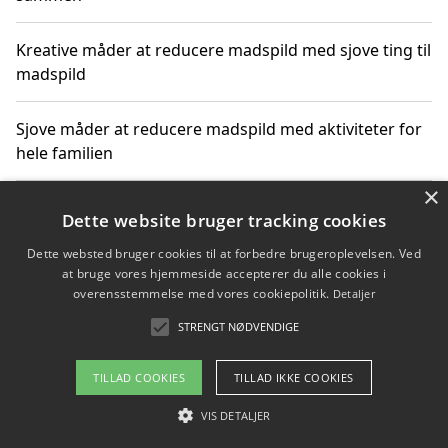
Kreative måder at reducere madspild med sjove ting til
madspild
Sjove måder at reducere madspild med aktiviteter for
hele familien
×
Hvor finder jeg nemme måltidskasser i Vejle
Dette website bruger tracking cookies
Dette websted bruger cookies til at forbedre brugeroplevelsen. Ved
at bruge vores hjemmeside accepterer du alle cookies i
overensstemmelse med vores cookiepolitik.
Detaljer
Copyright 2026 - Pilanto Aps
STRENGT NØDVENDIGE
Om / kontakt
Blog
Betingelser
TILLAD COOKIES
TILLAD IKKE COOKIES
VIS DETALJER