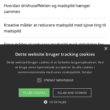
Hvordan drivhuseffekten og madspild hænger
sammen
Kreative måder at reducere madspild med sjove ting til
madspild
Sjove måder at reducere madspild med aktiviteter for
×
hele familien
Dette website bruger tracking cookies
Dette websted bruger cookies til at forbedre brugeroplevelsen. Ved
Hvor finder jeg nemme måltidskasser i Vejle
at bruge vores hjemmeside accepterer du alle cookies i
overensstemmelse med vores cookiepolitik.
Detaljer
STRENGT NØDVENDIGE
Copyright 2026 - Pilanto Aps
TILLAD COOKIES
TILLAD IKKE COOKIES
Om / kontakt
Blog
Betingelser
VIS DETALJER