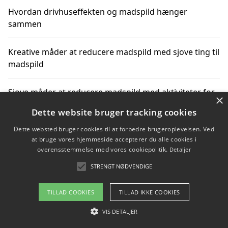
Hvordan drivhuseffekten og madspild hænger
sammen
Kreative måder at reducere madspild med sjove ting til
madspild
Sjove måder at reducere madspild med aktiviteter for
×
hele familien
Dette website bruger tracking cookies
Dette websted bruger cookies til at forbedre brugeroplevelsen. Ved
Hvor finder jeg nemme måltidskasser i Vejle
at bruge vores hjemmeside accepterer du alle cookies i
overensstemmelse med vores cookiepolitik.
Detaljer
STRENGT NØDVENDIGE
Copyright 2026 - Pilanto Aps
TILLAD COOKIES
TILLAD IKKE COOKIES
Om / kontakt
Blog
Betingelser
VIS DETALJER