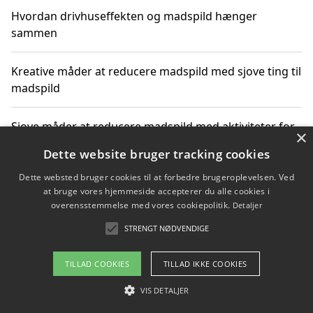
Hvordan drivhuseffekten og madspild hænger
sammen
Kreative måder at reducere madspild med sjove ting til
madspild
Sjove måder at reducere madspild med aktiviteter for
×
hele familien
Dette website bruger tracking cookies
Dette websted bruger cookies til at forbedre brugeroplevelsen. Ved
Hvor finder jeg nemme måltidskasser i Vejle
at bruge vores hjemmeside accepterer du alle cookies i
overensstemmelse med vores cookiepolitik.
Detaljer
STRENGT NØDVENDIGE
Copyright 2026 - Pilanto Aps
TILLAD COOKIES
TILLAD IKKE COOKIES
Om / kontakt
Blog
Betingelser
VIS DETALJER