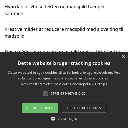
Hvordan drivhuseffekten og madspild hænger
sammen
Kreative måder at reducere madspild med sjove ting til
madspild
Sjove måder at reducere madspild med aktiviteter for
×
hele familien
Dette website bruger tracking cookies
Dette websted bruger cookies til at forbedre brugeroplevelsen. Ved
Hvor finder jeg nemme måltidskasser i Vejle
at bruge vores hjemmeside accepterer du alle cookies i
overensstemmelse med vores cookiepolitik.
Detaljer
STRENGT NØDVENDIGE
Copyright 2026 - Pilanto Aps
TILLAD COOKIES
TILLAD IKKE COOKIES
Om / kontakt
Blog
Betingelser
VIS DETALJER