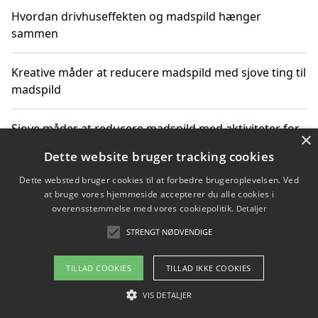
Hvordan drivhuseffekten og madspild hænger
sammen
Kreative måder at reducere madspild med sjove ting til
madspild
Sjove måder at reducere madspild med aktiviteter for
×
hele familien
Dette website bruger tracking cookies
Dette websted bruger cookies til at forbedre brugeroplevelsen. Ved
Hvor finder jeg nemme måltidskasser i Vejle
at bruge vores hjemmeside accepterer du alle cookies i
overensstemmelse med vores cookiepolitik.
Detaljer
STRENGT NØDVENDIGE
Copyright 2026 - Pilanto Aps
TILLAD COOKIES
TILLAD IKKE COOKIES
Om / kontakt
Blog
Betingelser
VIS DETALJER