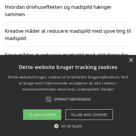
Hvordan drivhuseffekten og madspild hænger
sammen
Kreative måder at reducere madspild med sjove ting til
madspild
Sjove måder at reducere madspild med aktiviteter for
×
hele familien
Dette website bruger tracking cookies
Dette websted bruger cookies til at forbedre brugeroplevelsen. Ved
Hvor finder jeg nemme måltidskasser i Vejle
at bruge vores hjemmeside accepterer du alle cookies i
overensstemmelse med vores cookiepolitik.
Detaljer
STRENGT NØDVENDIGE
Copyright 2026 - Pilanto Aps
TILLAD COOKIES
TILLAD IKKE COOKIES
Om / kontakt
Blog
Betingelser
VIS DETALJER