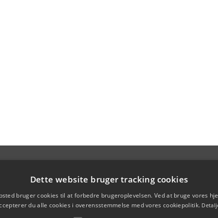
Dette website bruger tracking cookies
sted bruger cookies til at forbedre brugeroplevelsen. Ved at bruge vores 
ccepterer du alle cookies i overensstemmelse med vores cookiepolitik.
Detalj