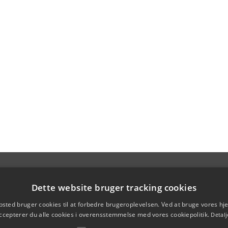
Dette website bruger tracking cookies
sted bruger cookies til at forbedre brugeroplevelsen. Ved at bruge vores 
ccepterer du alle cookies i overensstemmelse med vores cookiepolitik.
Detalj