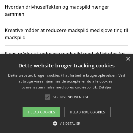
Hvordan drivhuseffekten og madspild hænger
sammen
Kreative måder at reducere madspild med sjove ting til
madspild
Sjove måder at reducere madspild med aktiviteter for
×
hele familien
Dette website bruger tracking cookies
Dette websted bruger cookies til at forbedre brugeroplevelsen. Ved
Hvor finder jeg nemme måltidskasser i Vejle
at bruge vores hjemmeside accepterer du alle cookies i
overensstemmelse med vores cookiepolitik.
Detaljer
STRENGT NØDVENDIGE
Copyright 2026 - Pilanto Aps
TILLAD COOKIES
TILLAD IKKE COOKIES
Om / kontakt
Blog
Betingelser
VIS DETALJER