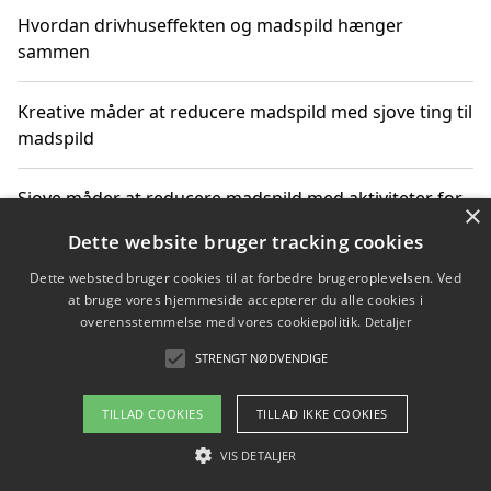
Hvordan drivhuseffekten og madspild hænger
sammen
Kreative måder at reducere madspild med sjove ting til
madspild
Sjove måder at reducere madspild med aktiviteter for
×
hele familien
Dette website bruger tracking cookies
Dette websted bruger cookies til at forbedre brugeroplevelsen. Ved
Hvor finder jeg nemme måltidskasser i Vejle
at bruge vores hjemmeside accepterer du alle cookies i
overensstemmelse med vores cookiepolitik.
Detaljer
STRENGT NØDVENDIGE
Copyright 2026 - Pilanto Aps
TILLAD COOKIES
TILLAD IKKE COOKIES
Om / kontakt
Blog
Betingelser
VIS DETALJER