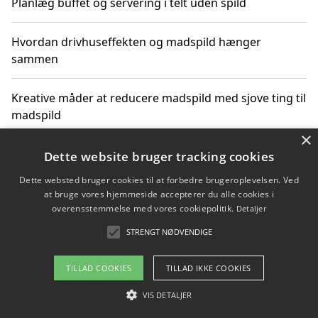
Planlæg buffet og servering i telt uden spild
Hvordan drivhuseffekten og madspild hænger
sammen
Kreative måder at reducere madspild med sjove ting til
madspild
×
Sjove måder at reducere madspild med aktiviteter for
Dette website bruger tracking cookies
hele familien
Dette websted bruger cookies til at forbedre brugeroplevelsen. Ved
at bruge vores hjemmeside accepterer du alle cookies i
Hvor finder jeg nemme måltidskasser i Vejle
overensstemmelse med vores cookiepolitik.
Detaljer
STRENGT NØDVENDIGE
TILLAD COOKIES
TILLAD IKKE COOKIES
Copyright 2026 - Pilanto Aps
Om / kontakt
VIS DETALJER
Blog
Betingelser