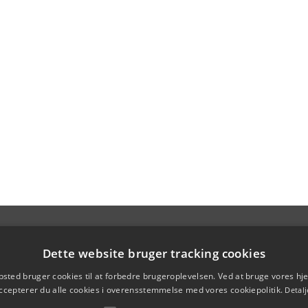
Dette website bruger tracking cookies
sted bruger cookies til at forbedre brugeroplevelsen. Ved at bruge vores 
ccepterer du alle cookies i overensstemmelse med vores cookiepolitik.
Detalj