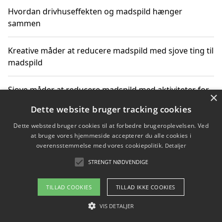
Hvordan drivhuseffekten og madspild hænger
sammen
Kreative måder at reducere madspild med sjove ting til
madspild
Sjove måder at reducere madspild med aktiviteter for
×
hele familien
Dette website bruger tracking cookies
Dette websted bruger cookies til at forbedre brugeroplevelsen. Ved
Hvor finder jeg nemme måltidskasser i Vejle
at bruge vores hjemmeside accepterer du alle cookies i
overensstemmelse med vores cookiepolitik.
Detaljer
STRENGT NØDVENDIGE
Copyright 2026 - Pilanto Aps
TILLAD COOKIES
TILLAD IKKE COOKIES
Om / kontakt
Blog
Betingelser
VIS DETALJER