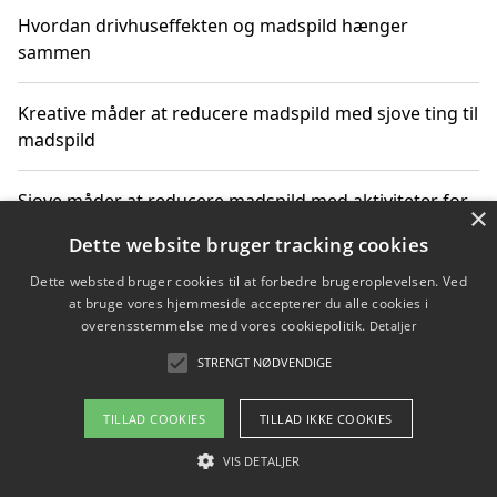
Hvordan drivhuseffekten og madspild hænger
sammen
Kreative måder at reducere madspild med sjove ting til
madspild
Sjove måder at reducere madspild med aktiviteter for
×
hele familien
Dette website bruger tracking cookies
Dette websted bruger cookies til at forbedre brugeroplevelsen. Ved
Hvor finder jeg nemme måltidskasser i Vejle
at bruge vores hjemmeside accepterer du alle cookies i
overensstemmelse med vores cookiepolitik.
Detaljer
STRENGT NØDVENDIGE
Copyright 2026 - Pilanto Aps
TILLAD COOKIES
TILLAD IKKE COOKIES
Om / kontakt
Blog
Betingelser
VIS DETALJER