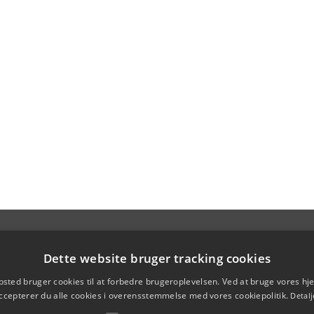
Dette website bruger tracking cookies
sted bruger cookies til at forbedre brugeroplevelsen. Ved at bruge vores 
ccepterer du alle cookies i overensstemmelse med vores cookiepolitik.
Detalj