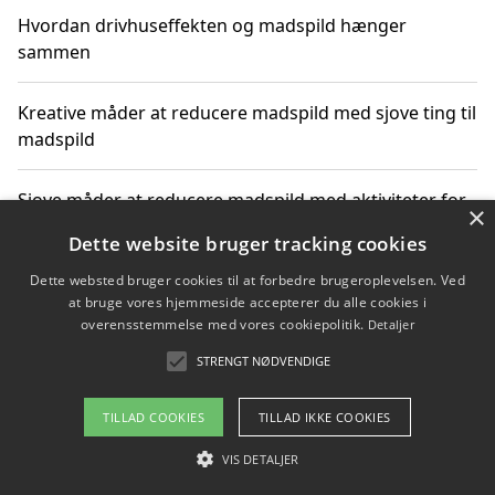
Hvordan drivhuseffekten og madspild hænger
sammen
Kreative måder at reducere madspild med sjove ting til
madspild
Sjove måder at reducere madspild med aktiviteter for
×
hele familien
Dette website bruger tracking cookies
Dette websted bruger cookies til at forbedre brugeroplevelsen. Ved
Hvor finder jeg nemme måltidskasser i Vejle
at bruge vores hjemmeside accepterer du alle cookies i
overensstemmelse med vores cookiepolitik.
Detaljer
STRENGT NØDVENDIGE
Copyright 2026 - Pilanto Aps
TILLAD COOKIES
TILLAD IKKE COOKIES
Om / kontakt
Blog
Betingelser
VIS DETALJER