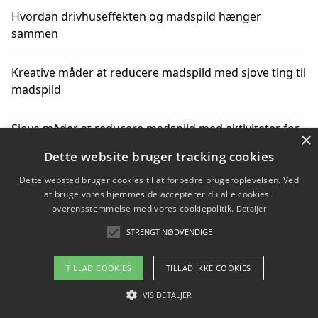
Hvordan drivhuseffekten og madspild hænger
sammen
Kreative måder at reducere madspild med sjove ting til
madspild
Sjove måder at reducere madspild med aktiviteter for
×
hele familien
Dette website bruger tracking cookies
Dette websted bruger cookies til at forbedre brugeroplevelsen. Ved
Hvor finder jeg nemme måltidskasser i Vejle
at bruge vores hjemmeside accepterer du alle cookies i
overensstemmelse med vores cookiepolitik.
Detaljer
STRENGT NØDVENDIGE
Copyright 2026 - Pilanto Aps
TILLAD COOKIES
TILLAD IKKE COOKIES
Om / kontakt
Blog
Betingelser
VIS DETALJER