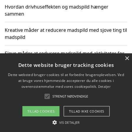
Hvordan drivhuseffekten og madspild hænger
sammen
Kreative måder at reducere madspild med sjove ting til
madspild
Sjove måder at reducere madspild med aktiviteter for
×
hele familien
Dette website bruger tracking cookies
Dette websted bruger cookies til at forbedre brugeroplevelsen. Ved
Hvor finder jeg nemme måltidskasser i Vejle
at bruge vores hjemmeside accepterer du alle cookies i
overensstemmelse med vores cookiepolitik.
Detaljer
STRENGT NØDVENDIGE
Copyright 2026 - Pilanto Aps
TILLAD COOKIES
TILLAD IKKE COOKIES
Om / kontakt
Blog
Betingelser
VIS DETALJER