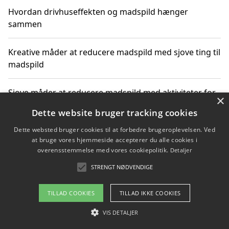
Hvordan drivhuseffekten og madspild hænger
sammen
Kreative måder at reducere madspild med sjove ting til
madspild
Sjove måder at reducere madspild med aktiviteter for
×
hele familien
Dette website bruger tracking cookies
Dette websted bruger cookies til at forbedre brugeroplevelsen. Ved
Hvor finder jeg nemme måltidskasser i Vejle
at bruge vores hjemmeside accepterer du alle cookies i
overensstemmelse med vores cookiepolitik.
Detaljer
STRENGT NØDVENDIGE
Copyright 2026 - Pilanto Aps
TILLAD COOKIES
TILLAD IKKE COOKIES
Om / kontakt
Blog
Betingelser
VIS DETALJER