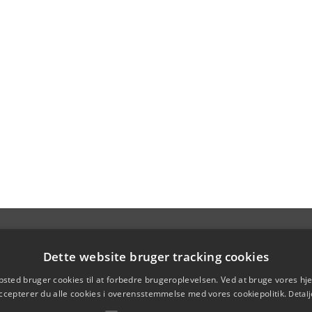
Dette website bruger tracking cookies
sted bruger cookies til at forbedre brugeroplevelsen. Ved at bruge vores 
ccepterer du alle cookies i overensstemmelse med vores cookiepolitik.
Detalj