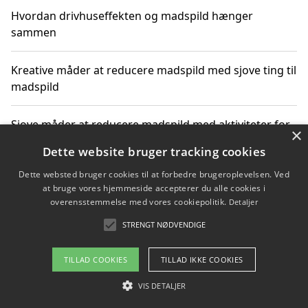
Hvordan drivhuseffekten og madspild hænger
sammen
Kreative måder at reducere madspild med sjove ting til
madspild
Sjove måder at reducere madspild med aktiviteter for
×
hele familien
Dette website bruger tracking cookies
Dette websted bruger cookies til at forbedre brugeroplevelsen. Ved
Hvor finder jeg nemme måltidskasser i Vejle
at bruge vores hjemmeside accepterer du alle cookies i
overensstemmelse med vores cookiepolitik.
Detaljer
STRENGT NØDVENDIGE
Copyright 2026 - Pilanto Aps
TILLAD COOKIES
TILLAD IKKE COOKIES
Om / kontakt
Blog
Betingelser
VIS DETALJER