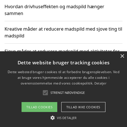
Hvordan drivhuseffekten og madspild hænger
sammen
Kreative måder at reducere madspild med sjove ting til
madspild
Sjove måder at reducere madspild med aktiviteter for
×
hele familien
Dette website bruger tracking cookies
Dette websted bruger cookies til at forbedre brugeroplevelsen. Ved
Hvor finder jeg nemme måltidskasser i Vejle
at bruge vores hjemmeside accepterer du alle cookies i
overensstemmelse med vores cookiepolitik.
Detaljer
STRENGT NØDVENDIGE
Copyright 2026 - Pilanto Aps
TILLAD COOKIES
TILLAD IKKE COOKIES
Om / kontakt
Blog
Betingelser
VIS DETALJER