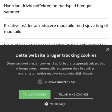
Hvordan drivhuseffekten og madspild hænger
sammen
Kreative måder at reducere madspild med sjove ting til
madspild
Sjove måder at reducere madspild med aktiviteter for
×
hele familien
Dette website bruger tracking cookies
Dette websted bruger cookies til at forbedre brugeroplevelsen. Ved
Hvor finder jeg nemme måltidskasser i Vejle
at bruge vores hjemmeside accepterer du alle cookies i
overensstemmelse med vores cookiepolitik.
Detaljer
STRENGT NØDVENDIGE
Copyright 2026 - Pilanto Aps
TILLAD COOKIES
TILLAD IKKE COOKIES
Om / kontakt
Blog
Betingelser
VIS DETALJER