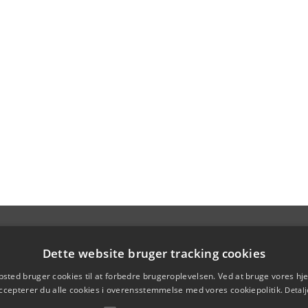
Dette website bruger tracking cookies
sted bruger cookies til at forbedre brugeroplevelsen. Ved at bruge vores 
ccepterer du alle cookies i overensstemmelse med vores cookiepolitik.
Detalj