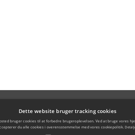
Dette website bruger tracking cookies
sted bruger cookies til at forbedre brugeroplevelsen. Ved at bruge vores 
ccepterer du alle cookies i overensstemmelse med vores cookiepolitik.
Detalj