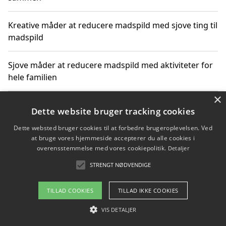
Kreative måder at reducere madspild med sjove ting til
madspild
Sjove måder at reducere madspild med aktiviteter for
hele familien
×
Hvor finder jeg nemme måltidskasser i Vejle
Dette website bruger tracking cookies
Dette websted bruger cookies til at forbedre brugeroplevelsen. Ved
at bruge vores hjemmeside accepterer du alle cookies i
overensstemmelse med vores cookiepolitik.
Detaljer
Copyright 2026 - Pilanto Aps
STRENGT NØDVENDIGE
Om / kontakt
Blog
Betingelser
TILLAD COOKIES
TILLAD IKKE COOKIES
VIS DETALJER