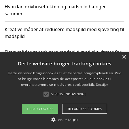
Hvordan drivhuseffekten og madspild hænger
sammen
Kreative måder at reducere madspild med sjove ting til
madspild
Sjove måder at reducere madspild med aktiviteter for
×
hele familien
Dette website bruger tracking cookies
Dette websted bruger cookies til at forbedre brugeroplevelsen. Ved
Hvor finder jeg nemme måltidskasser i Vejle
at bruge vores hjemmeside accepterer du alle cookies i
overensstemmelse med vores cookiepolitik.
Detaljer
STRENGT NØDVENDIGE
Copyright 2026 - Pilanto Aps
TILLAD COOKIES
TILLAD IKKE COOKIES
Om / kontakt
Blog
Betingelser
VIS DETALJER