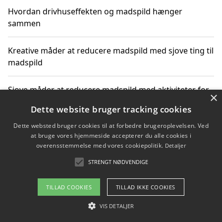
Hvordan drivhuseffekten og madspild hænger
sammen
Kreative måder at reducere madspild med sjove ting til
madspild
Sjove måder at reducere madspild med aktiviteter for
×
hele familien
Dette website bruger tracking cookies
Dette websted bruger cookies til at forbedre brugeroplevelsen. Ved
Hvor finder jeg nemme måltidskasser i Vejle
at bruge vores hjemmeside accepterer du alle cookies i
overensstemmelse med vores cookiepolitik.
Detaljer
STRENGT NØDVENDIGE
Copyright 2026 - Pilanto Aps
TILLAD COOKIES
TILLAD IKKE COOKIES
Om / kontakt
Blog
Betingelser
VIS DETALJER