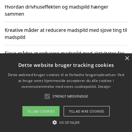
Hvordan drivhuseffekten og madspild hænger
sammen
Kreative måder at reducere madspild med sjove ting til
madspild
Sjove måder at reducere madspild med aktiviteter for
×
hele familien
Dette website bruger tracking cookies
Dette websted bruger cookies til at forbedre brugeroplevelsen. Ved
Hvor finder jeg nemme måltidskasser i Vejle
at bruge vores hjemmeside accepterer du alle cookies i
overensstemmelse med vores cookiepolitik.
Detaljer
STRENGT NØDVENDIGE
Copyright 2026 - Pilanto Aps
TILLAD COOKIES
TILLAD IKKE COOKIES
Om / kontakt
Blog
Betingelser
VIS DETALJER