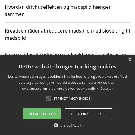
Hvordan drivhuseffekten og madspild hænger
sammen
Kreative måder at reducere madspild med sjove ting til
madspild
Sjove måder at reducere madspild med aktiviteter for
×
hele familien
Dette website bruger tracking cookies
Dette websted bruger cookies til at forbedre brugeroplevelsen. Ved
Hvor finder jeg nemme måltidskasser i Vejle
at bruge vores hjemmeside accepterer du alle cookies i
overensstemmelse med vores cookiepolitik.
Detaljer
STRENGT NØDVENDIGE
Copyright 2026 - Pilanto Aps
TILLAD COOKIES
TILLAD IKKE COOKIES
Om / kontakt
Blog
Betingelser
VIS DETALJER