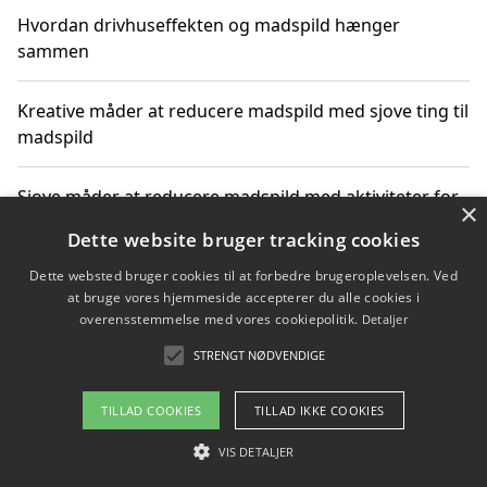
Hvordan drivhuseffekten og madspild hænger
sammen
Kreative måder at reducere madspild med sjove ting til
madspild
Sjove måder at reducere madspild med aktiviteter for
×
hele familien
Dette website bruger tracking cookies
Dette websted bruger cookies til at forbedre brugeroplevelsen. Ved
Hvor finder jeg nemme måltidskasser i Vejle
at bruge vores hjemmeside accepterer du alle cookies i
overensstemmelse med vores cookiepolitik.
Detaljer
STRENGT NØDVENDIGE
Copyright 2026 - Pilanto Aps
TILLAD COOKIES
TILLAD IKKE COOKIES
Om / kontakt
Blog
Betingelser
VIS DETALJER