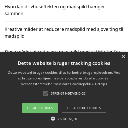
Hvordan drivhuseffekten og madspild hænger
sammen
Kreative måder at reducere madspild med sjove ting til
madspild
Sjove måder at reducere madspild med aktiviteter for
×
hele familien
Dette website bruger tracking cookies
Dette websted bruger cookies til at forbedre brugeroplevelsen. Ved
Hvor finder jeg nemme måltidskasser i Vejle
at bruge vores hjemmeside accepterer du alle cookies i
overensstemmelse med vores cookiepolitik.
Detaljer
STRENGT NØDVENDIGE
Copyright 2026 - Pilanto Aps
TILLAD COOKIES
TILLAD IKKE COOKIES
Om / kontakt
Blog
Betingelser
VIS DETALJER