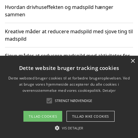
Hvordan drivhuseffekten og madspild hænger
sammen
Kreative måder at reducere madspild med sjove ting til
madspild
Sjove måder at reducere madspild med aktiviteter for
×
hele familien
Dette website bruger tracking cookies
Dette websted bruger cookies til at forbedre brugeroplevelsen. Ved
Hvor finder jeg nemme måltidskasser i Vejle
at bruge vores hjemmeside accepterer du alle cookies i
overensstemmelse med vores cookiepolitik.
Detaljer
STRENGT NØDVENDIGE
Copyright 2026 - Pilanto Aps
TILLAD COOKIES
TILLAD IKKE COOKIES
Om / kontakt
Blog
Betingelser
VIS DETALJER