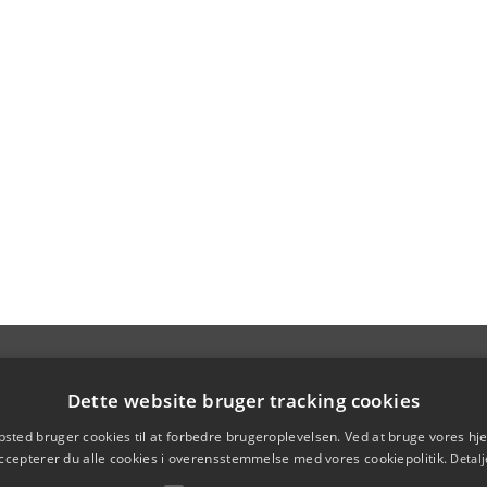
Dette website bruger tracking cookies
sted bruger cookies til at forbedre brugeroplevelsen. Ved at bruge vores 
ccepterer du alle cookies i overensstemmelse med vores cookiepolitik.
Detalj