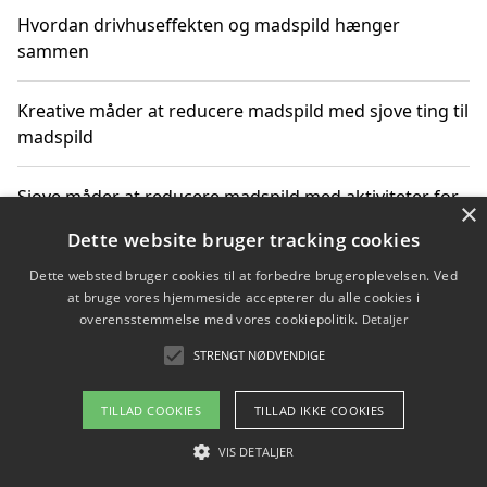
Hvordan drivhuseffekten og madspild hænger
sammen
Kreative måder at reducere madspild med sjove ting til
madspild
Sjove måder at reducere madspild med aktiviteter for
×
hele familien
Dette website bruger tracking cookies
Dette websted bruger cookies til at forbedre brugeroplevelsen. Ved
Hvor finder jeg nemme måltidskasser i Vejle
at bruge vores hjemmeside accepterer du alle cookies i
overensstemmelse med vores cookiepolitik.
Detaljer
STRENGT NØDVENDIGE
Copyright 2026 - Pilanto Aps
TILLAD COOKIES
TILLAD IKKE COOKIES
Om / kontakt
Blog
Betingelser
VIS DETALJER