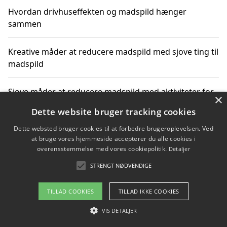
Hvordan drivhuseffekten og madspild hænger
sammen
Kreative måder at reducere madspild med sjove ting til
madspild
Sjove måder at reducere madspild med aktiviteter for
×
hele familien
Dette website bruger tracking cookies
Dette websted bruger cookies til at forbedre brugeroplevelsen. Ved
Hvor finder jeg nemme måltidskasser i Vejle
at bruge vores hjemmeside accepterer du alle cookies i
overensstemmelse med vores cookiepolitik.
Detaljer
STRENGT NØDVENDIGE
Copyright 2026 - Pilanto Aps
TILLAD COOKIES
TILLAD IKKE COOKIES
Om / kontakt
Blog
Betingelser
VIS DETALJER