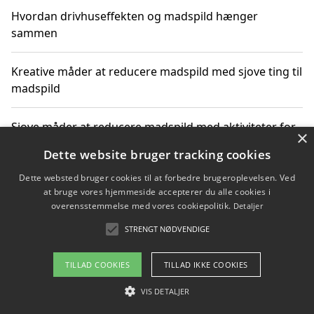
Hvordan drivhuseffekten og madspild hænger
sammen
Kreative måder at reducere madspild med sjove ting til
madspild
Sjove måder at reducere madspild med aktiviteter for
×
hele familien
Dette website bruger tracking cookies
Dette websted bruger cookies til at forbedre brugeroplevelsen. Ved
Hvor finder jeg nemme måltidskasser i Vejle
at bruge vores hjemmeside accepterer du alle cookies i
overensstemmelse med vores cookiepolitik.
Detaljer
STRENGT NØDVENDIGE
Copyright 2026 - Pilanto Aps
TILLAD COOKIES
TILLAD IKKE COOKIES
Om / kontakt
Blog
Betingelser
VIS DETALJER