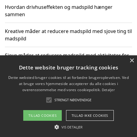
Hvordan drivhuseffekten og madspild hænger
sammen
Kreative måder at reducere madspild med sjove ting til
madspild
Sjove måder at reducere madspild med aktiviteter for
×
hele familien
Dette website bruger tracking cookies
Dette websted bruger cookies til at forbedre brugeroplevelsen. Ved
Hvor finder jeg nemme måltidskasser i Vejle
at bruge vores hjemmeside accepterer du alle cookies i
overensstemmelse med vores cookiepolitik.
Detaljer
STRENGT NØDVENDIGE
Copyright 2026 - Pilanto Aps
TILLAD COOKIES
TILLAD IKKE COOKIES
Om / kontakt
Blog
Betingelser
VIS DETALJER