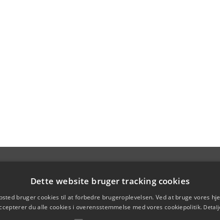
Dette website bruger tracking cookies
sted bruger cookies til at forbedre brugeroplevelsen. Ved at bruge vores 
ccepterer du alle cookies i overensstemmelse med vores cookiepolitik.
Detalj