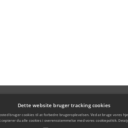
Dette website bruger tracking cookies
sted bruger cookies til at forbedre brugeroplevelsen. Ved at bruge vores 
ccepterer du alle cookies i overensstemmelse med vores cookiepolitik.
Detalj