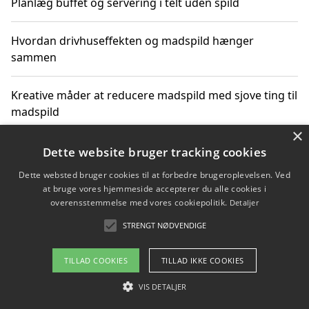
Planlæg buffet og servering i telt uden spild
Hvordan drivhuseffekten og madspild hænger
sammen
Kreative måder at reducere madspild med sjove ting til
madspild
×
Sjove måder at reducere madspild med aktiviteter for
Dette website bruger tracking cookies
hele familien
Dette websted bruger cookies til at forbedre brugeroplevelsen. Ved
at bruge vores hjemmeside accepterer du alle cookies i
Hvor finder jeg nemme måltidskasser i Vejle
overensstemmelse med vores cookiepolitik.
Detaljer
STRENGT NØDVENDIGE
TILLAD COOKIES
TILLAD IKKE COOKIES
Copyright 2026 - Pilanto Aps
Om / kontakt
VIS DETALJER
Blog
Betingelser